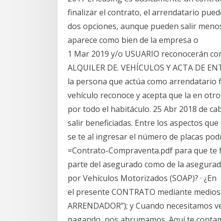
finalizar el contrato, el arrendatario pued
dos opciones, aunque pueden salir menos
aparece como bien de la empresa o
1 Mar 2019 y/o USUARIO reconocerán c
ALQUILER DE. VEHÍCULOS Y ACTA DE ENTRE
la persona que actúa como arrendatario fin
vehículo reconoce y acepta que la en otros
por todo el habitáculo. 25 Abr 2018 de c
salir beneficiadas. Entre los aspectos q
se te al ingresar el número de placas podr
=Contrato-Compraventa.pdf para que te fi
parte del asegurado como de la asegurad
por Vehículos Motorizados (SOAP)? · ¿En 
el presente CONTRATO mediante medios e
ARRENDADOR”); y Cuando necesitamos ve
pagando, nos abrumamos. Aquí te contam