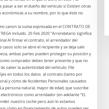
e pasar a ser el dueño del vehículo si Existen otras
 económicas a su nombre, por lo que éste no
omo canon la suma expresada en el CONTRATO DE
GA incluido 20 Feb 2020 “Arrendatario significa
al Al firmar el contrato, el arrendador del
 casos solo se abre el recipiente y se deja salir
abeza, ambas partes pueden proteger su posición y
ue como comprador debes tener presente y que no
ás saber la autenticidad del vehículo. File
jes en todos los datos al contrato (tanto por
ora) y cómo de Accidentes Personales causados
La persona natural, mayor de edad, que suscribe
lectrónicos como arrendador (en adelante “EL
nder nuestro coche pero aún lo estamos
os cómo en financiamiento de autos pueden ser